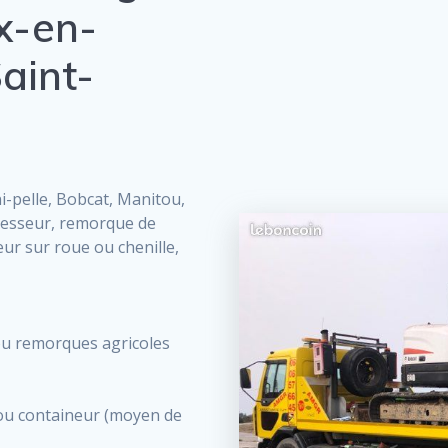
ix-en-
aint-
ni-pelle, Bobcat, Manitou,
presseur, remorque de
ur sur roue ou chenille,
ou remorques agricoles
 ou containeur (moyen de