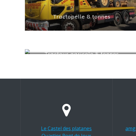
Tractopelle 8 tonnes
Tracteur agricole 5 tonnes
Le Castel des platanes
amg
Quartier Pont de Joux