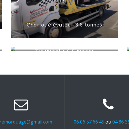
Chariot élévateur 3.6 tonnes
Tractopelle 6.5 tonnes
remorquage@gmail.com
06 06 57 66 45
ou
04 86 3