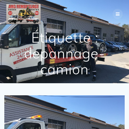
Étiquette :
depannage-
camion