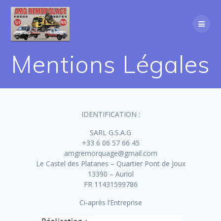
Mentions Légales
IDENTIFICATION :
SARL G.S.A.G
+33 6 06 57 66 45
amgremorquage@gmail.com
Le Castel des Platanes – Quartier Pont de Joux
13390 – Auriol
FR 11431599786
Ci-après l’Entreprise